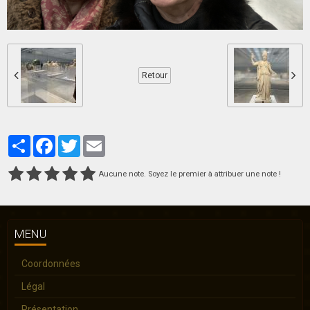
Retour
Partager
Facebook
Twitter
Email
Aucune note. Soyez le premier à attribuer une note !
MENU
Coordonnées
Légal
Présentation