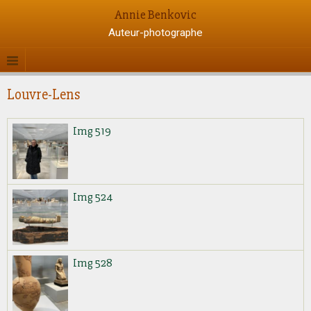
Annie Benkovic
Auteur-photographe
Louvre-Lens
Img 519
Img 524
Img 528