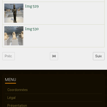
Img 529
Img 530
Préc.
Suiv.
MENU
Coordonnées
Légal
Présentation