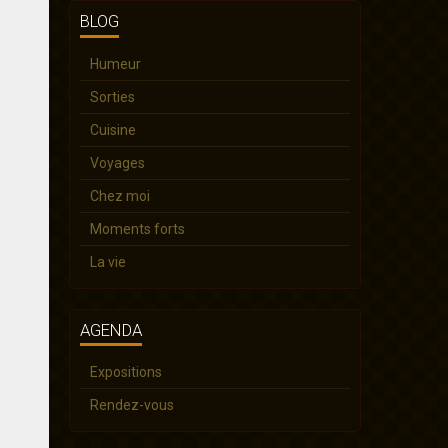
BLOG
Humeur
Sorties
Cuisine
Voyages
Chez moi
Moments forts
La vie
AGENDA
Expositions
Rendez-vous