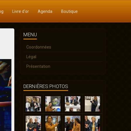
og
Livre d'or
Agenda
Boutique
MENU
Coordonnées
Légal
Présentation
DERNIÈRES PHOTOS