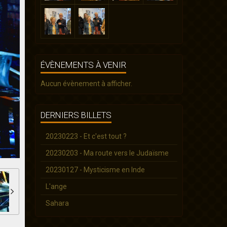
ÉVÈNEMENTS À VENIR
Aucun évènement à afficher.
DERNIERS BILLETS
20230223 - Et c'est tout ?
20230203 - Ma route vers le Judaïsme
20230127 - Mysticisme en Inde
L'ange
Sahara