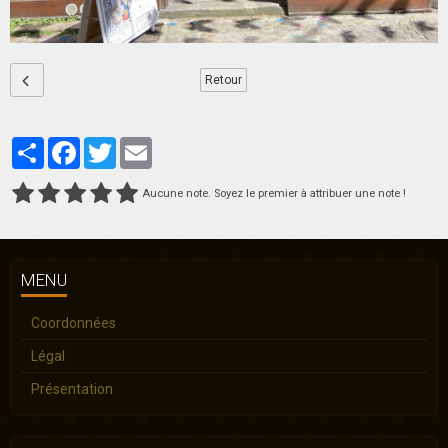
Retour
Partager
Facebook
Twitter
Email
Aucune note. Soyez le premier à attribuer une note !
MENU
Coordonnées
Légal
Présentation