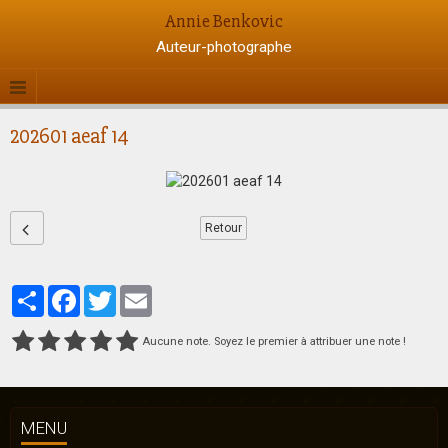
Annie Benkovic
Auteur-photographe
202601 aeaf 14
Retour
Partager
Facebook
Twitter
Email
Aucune note. Soyez le premier à attribuer une note !
MENU