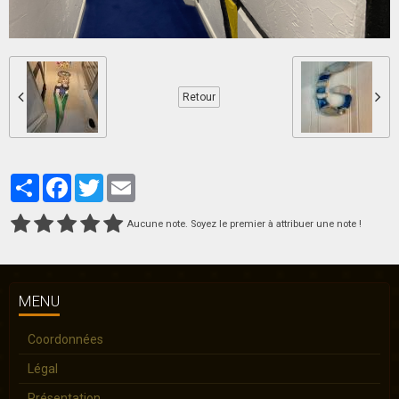
Retour
Partager
Facebook
Twitter
Email
Aucune note. Soyez le premier à attribuer une note !
MENU
Coordonnées
Légal
Présentation