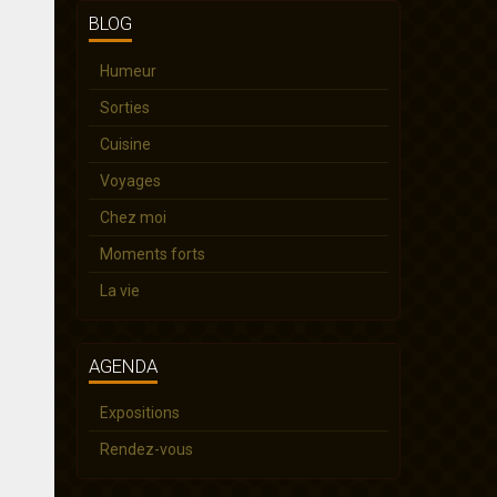
BLOG
Humeur
Sorties
Cuisine
Voyages
Chez moi
Moments forts
La vie
AGENDA
Expositions
Rendez-vous