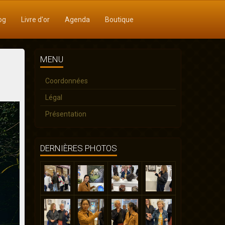
og
Livre d'or
Agenda
Boutique
MENU
Coordonnées
Légal
Présentation
DERNIÈRES PHOTOS