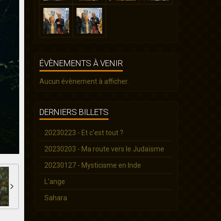
ÉVÈNEMENTS À VENIR
Aucun évènement à afficher.
DERNIERS BILLETS
20230223 - Et c'est tout ?
20230203 - Ma route vers le Judaïsme
20230127 - Mysticisme en Inde
L'ange
Sahara