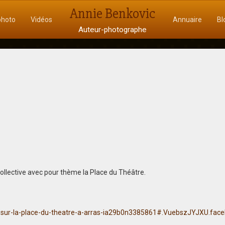
Annie Benkovic
photo
Vidéos
Annuaire
Bl
Auteur-photographe
collective avec pour thème la Place du Théâtre.
ds-sur-la-place-du-theatre-a-arras-ia29b0n3385861#.VuebszJYJXU.fac