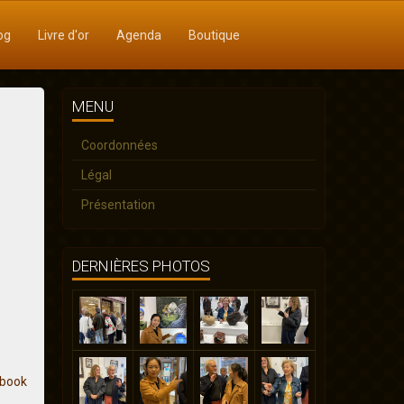
og
Livre d'or
Agenda
Boutique
MENU
Coordonnées
Légal
Présentation
DERNIÈRES PHOTOS
ebook