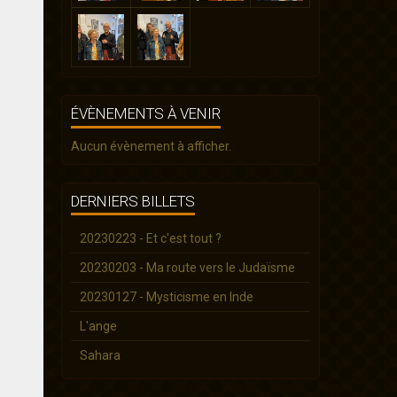
ÉVÈNEMENTS À VENIR
Aucun évènement à afficher.
DERNIERS BILLETS
20230223 - Et c'est tout ?
20230203 - Ma route vers le Judaïsme
20230127 - Mysticisme en Inde
L'ange
Sahara