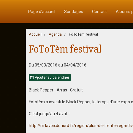
Page d'accueil
Sondages
Contact
Albums 
Accueil
Agenda
FoToTèm festival
FoToTèm festival
Du 05/03/2016
au 04/04/2016
Ajouter au calendrier
Black Pepper - Arras
Gratuit
Fototèm a investi le Black Pepper, le temps d'une expo 
C'est jusqu'au 4 avril !!
http://m.lavoixdunord.fr/region/plus-de-trente-regar