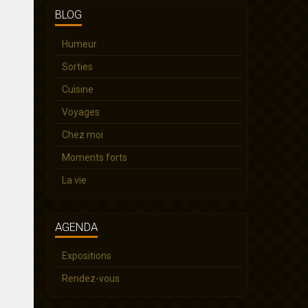
BLOG
Humeur
Sorties
Cuisine
Voyages
Chez moi
Moments forts
La vie
AGENDA
Expositions
Rendez-vous